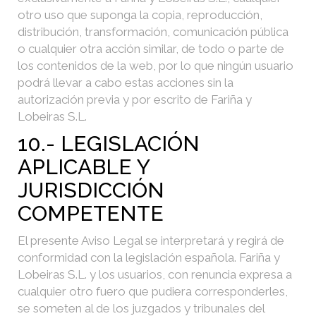
otro uso que suponga la copia, reproducción,
distribución, transformación, comunicación pública
o cualquier otra acción similar, de todo o parte de
los contenidos de la web, por lo que ningún usuario
podrá llevar a cabo estas acciones sin la
autorización previa y por escrito de Fariña y
Lobeiras S.L.
10.- LEGISLACIÓN
APLICABLE Y
JURISDICCIÓN
COMPETENTE
El presente Aviso Legal se interpretará y regirá de
conformidad con la legislación española. Fariña y
Lobeiras S.L. y los usuarios, con renuncia expresa a
cualquier otro fuero que pudiera corresponderles,
se someten al de los juzgados y tribunales del