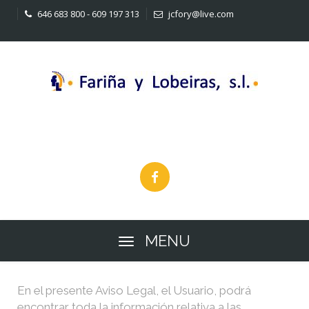
646 683 800 - 609 197 313
jcfory@live.com
Construcciones
MENU
En el presente Aviso Legal, el Usuario, podrá
encontrar toda la información relativa a las