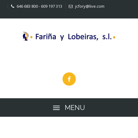
646 683 800 - 609 197 313
jcfory@live.com
Construcciones
MENU